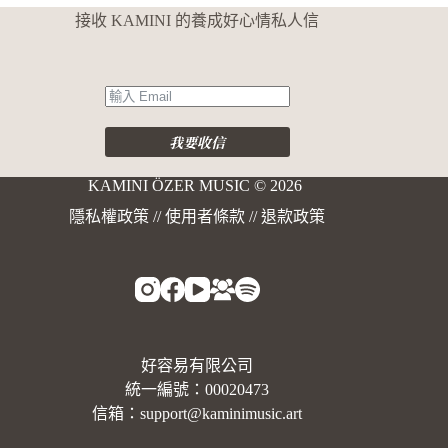
接收 KAMINI 的養成好心情私人信
我要收信
KAMINI ÖZER MUSIC © 2026
A
l
隱私權政策
//
使用者條款
//
退款政策
t
e
r
n
a
t
i
v
好容易有限公司
e
:
統一編號：00020473
信箱：support@kaminimusic.art