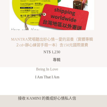
MANTRA梵唱聽出好心情－愛的滋養（實體專輯
２cd+靜心練習手冊一本）含150元國際運費
NT$
1,230
專輯
Being In Love
I Am That I Am
接收 KAMINI 的養成好心情私人信