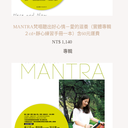
MANTRA梵唱聽出好心情－愛的滋養（實體專輯
２cd+靜心練習手冊一本）含60元運費
NT$
1,140
專輯